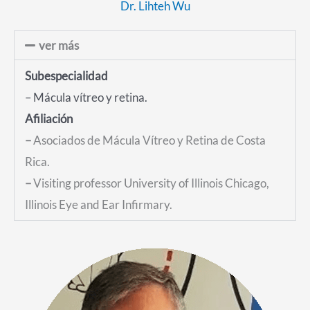
Dr. Lihteh Wu
ver más
Subespecialidad
– M
ácula v
ítreo y retina.
Afiliaci
ón
–
Asociados de M
á
cula Vítreo y Retina de Costa
Rica.
–
Visiting professor University of Illinois Chicago,
Illinois Eye and Ear Infirmary.