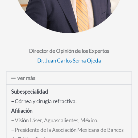
Director de Opinión de los Expertos
Dr. Juan Carlos Serna Ojeda
ver más
Subespecialidad
–
Córnea y
c
irugía refractiva.
Afiliaci
ó
n
–
Visi
ó
n Láser, Aguascalientes, México.
–
Presidente de la Asociaci
ó
n Mexicana de Bancos