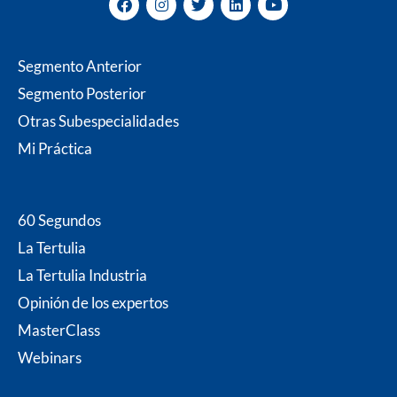
a
n
w
i
o
c
s
i
n
u
e
t
t
k
t
b
a
t
e
u
Segmento Anterior
o
g
e
d
b
o
r
r
i
e
Segmento Posterior
k
a
n
m
Otras Subespecialidades
Mi P
ráctica
60 Segundos
La Tertulia
La Tertulia Industria
Opinión de los expertos
MasterClass
Webinars