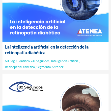
La inteligencia artificial en la detección de la
retinopatía diabética
60 Seg. Científico
,
60 Segundos
,
InteligenciaArtificial
,
RetinopatíaDiabética
,
Segmento Anterior