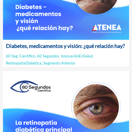
Diabetes, medicamentos y visión: ¿qué relación hay?
60 Seg. Científico
,
60 Segundos
,
InnovaciónEnSalud
,
RetinopatíaDiabética
,
Segmento Anterior