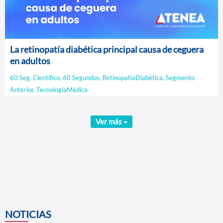
La retinopatía diabética principal causa de ceguera
en adultos
60 Seg. Científico
,
60 Segundos
,
RetinopatíaDiabética
,
Segmento
Anterior
,
TecnologíaMédica
Ver más
NOTICIAS