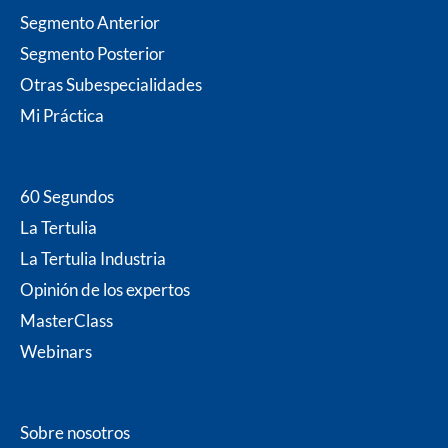
b
a
t
e
u
Segmento Anterior
o
g
e
d
b
o
r
r
i
e
Segmento Posterior
k
a
n
m
Otras Subespecialidades
Mi P
ráctica
60 Segundos
La Tertulia
La Tertulia Industria
Opinión de los expertos
MasterClass
Webinars
Sobre nosotros