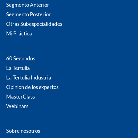
b
a
t
e
u
Segmento Anterior
o
g
e
d
b
o
r
r
i
e
Segmento Posterior
k
a
n
m
Otras Subespecialidades
Mi P
ráctica
60 Segundos
La Tertulia
La Tertulia Industria
Opinión de los expertos
MasterClass
Webinars
Sobre nosotros