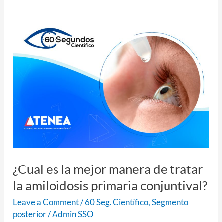
¿Cual
es
la
mejor
manera
de
tratar
la
amiloidosis
primaria
¿Cual es la mejor manera de tratar
conjuntival?
la amiloidosis primaria conjuntival?
Leave a Comment
/
60 Seg. Científico
,
Segmento
posterior
/
Admin SSO