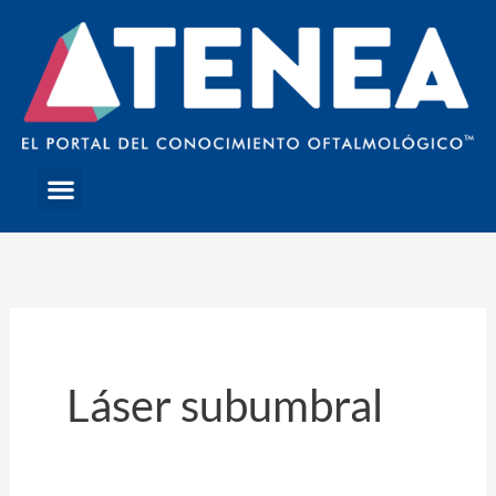
Skip
to
content
Menu
Láser subumbral