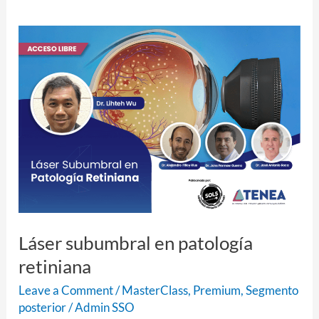
Láser
subumbral
en
patología
retiniana
Láser subumbral en patología
retiniana
Leave a Comment
/
MasterClass
,
Premium
,
Segmento
posterior
/
Admin SSO