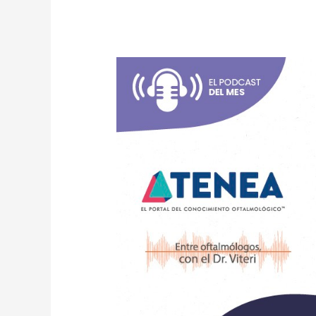
Éxito
de
ESCRS
2024