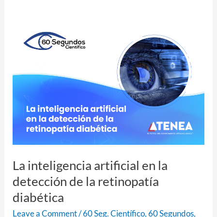
La
inteligencia
artificial
en
la
detección
de
la
retinopatía
diabética
La inteligencia artificial en la
detección de la retinopatía
diabética
Leave a Comment
/
60 Seg. Científico
,
60 Segundos
,