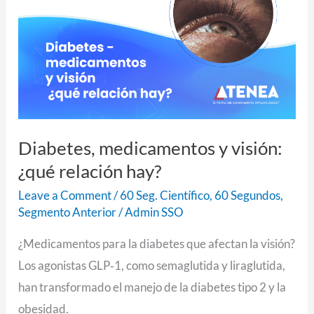
visión:
¿qué
relación
hay?
Diabetes, medicamentos y visión:
¿qué relación hay?
Leave a Comment
/
60 Seg. Científico
,
60 Segundos
,
Segmento Anterior
/
Admin SSO
¿Medicamentos para la diabetes que afectan la visión?
Los agonistas GLP‑1, como semaglutida y liraglutida,
han transformado el manejo de la diabetes tipo 2 y la
obesidad.