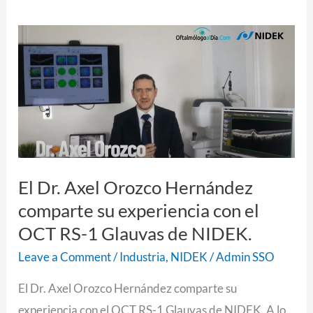
El
Dr.
Axel
Orozco
Hernández
comparte
su
El Dr. Axel Orozco Hernández
experiencia
comparte su experiencia con el
con
OCT RS-1 Glauvas de NIDEK.
el
OCT
Leave a Comment
/
Industria
,
NIDEK
/
Admin SSO
RS-
El Dr. Axel Orozco Hernández comparte su
1
experiencia con el OCT RS-1 Glauvas de NIDEK. A lo