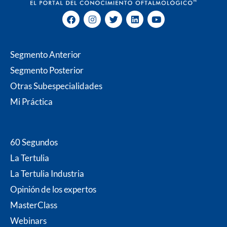
F
I
T
L
Y
a
n
w
i
o
c
s
i
n
u
e
t
t
k
t
b
a
t
e
u
Segmento Anterior
o
g
e
d
b
o
r
r
i
e
Segmento Posterior
k
a
n
m
Otras Subespecialidades
Mi P
ráctica
60 Segundos
La Tertulia
La Tertulia Industria
Opinión de los expertos
MasterClass
Webinars