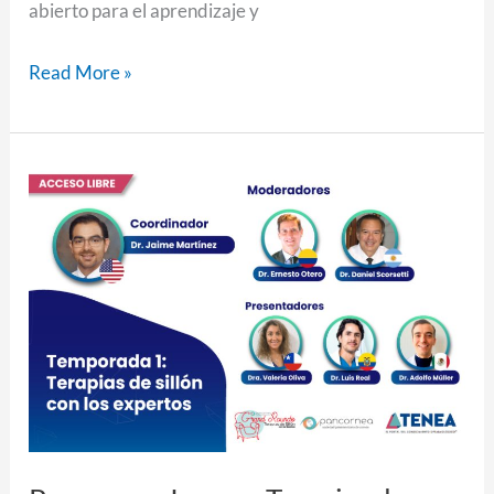
abierto para el aprendizaje y
Read More »
Pancornea
Joven
–
Terapias
de
sillón
con
Los
Expertos