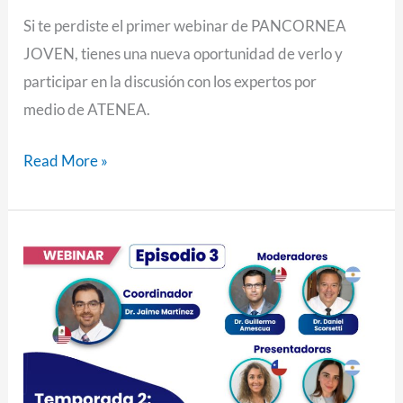
Si te perdiste el primer webinar de PANCORNEA
JOVEN, tienes una nueva oportunidad de verlo y
participar en la discusión con los expertos por
medio de ATENEA.
Read More »
Pancornea
Joven
–
Terapias
de
sillón