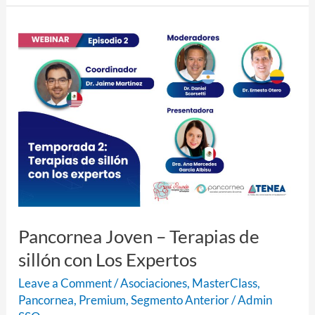
Pancornea
Joven
–
Terapias
de
sillón
con
Los
Expertos
Pancornea Joven – Terapias de
sillón con Los Expertos
Leave a Comment
/
Asociaciones
,
MasterClass
,
Pancornea
,
Premium
,
Segmento Anterior
/
Admin