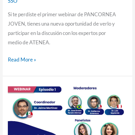
SSO
Si te perdiste el primer webinar de PANCORNEA
JOVEN, tienes una nueva oportunidad de verlo y
participar en la discusión con los expertos por
medio de ATENEA.
Read More »
Pancornea
Joven
–
Terapias
de
sillón