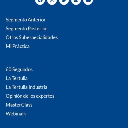
a
n
w
i
o
c
s
i
n
u
e
t
t
k
t
b
a
t
e
u
Segmento Anterior
o
g
e
d
b
o
r
r
i
e
Segmento Posterior
k
a
n
m
Otras Subespecialidades
Mi P
ráctica
60 Segundos
La Tertulia
La Tertulia Industria
Opinión de los expertos
MasterClass
Webinars