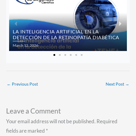
b
t
e
o
e
d
o
r
i
k
n
P
N
LA INTELIGENCIA ARTIFICIAL EN LA
DETECCIÓN DE LA RETINOPATÍA DIABÉTICA
r
e
Posted
March 12, 2026
e
x
on
v
t
i
←
Previous Post
Next Post
→
o
u
Leave a Comment
Your email address will not be published.
Required
s
fields are marked
*