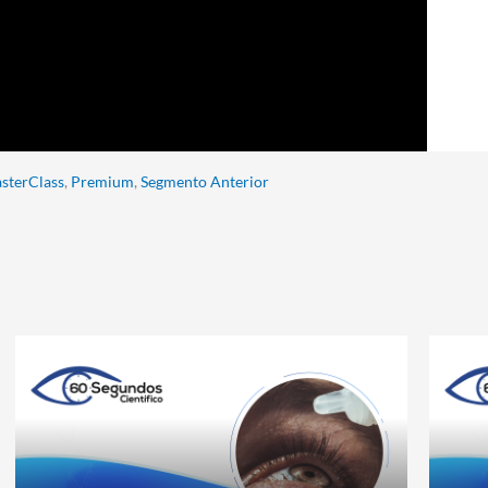
sterClass
,
Premium
,
Segmento Anterior