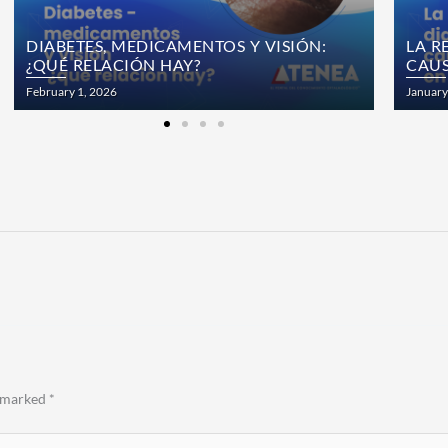
DIABETES, MEDICAMENTOS Y VISIÓN:
LA R
¿QUÉ RELACIÓN HAY?
CAUS
Posted
Posted
February 1, 2026
January
on
on
e marked
*