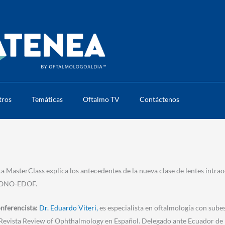
tros
Temáticas
Oftalmo TV
Contáctenos
ta MasterClass e
xplica los antecedentes de la nueva clase de lentes intra
ONO-EDOF.
nferencista:
Dr. Eduardo Viteri,
es especialista en oftalmología con subes
 Revista Review of Ophthalmology en Español. Delegado ante Ecuador de l