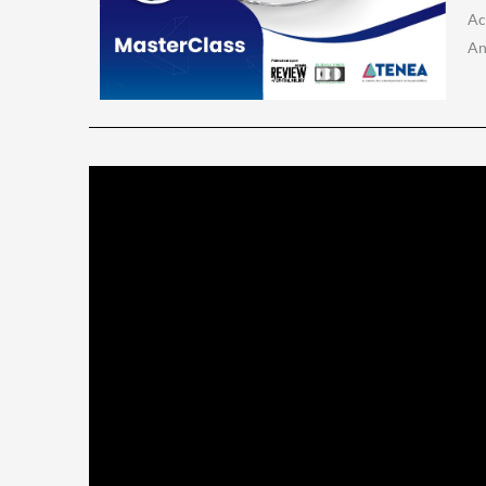
Ac
An