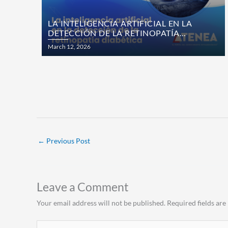
r
LA INTELIGENCIA ARTIFICIAL EN LA
DETECCIÓN DE LA RETINOPATÍA
e
DIABÉTICA
Posted
March 12, 2026
on
v
i
o
u
←
Previous Post
s
Leave a Comment
Your email address will not be published.
Required fields ar
Type