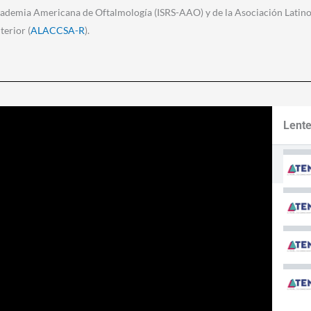
ademia Americana de Oftalmología (ISRS-AAO) y de la Asociación Latin
terior (
ALACCSA-R
).
Lente