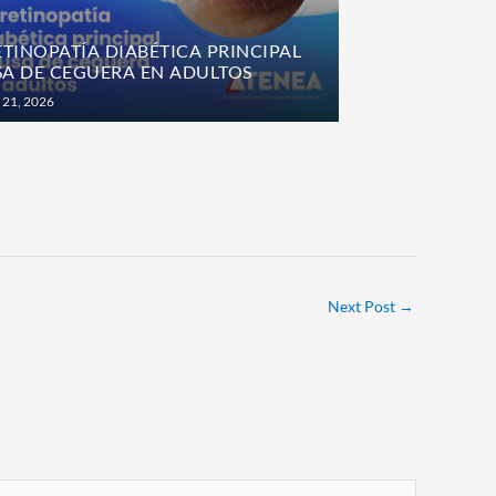
e
ETINOPATÍA DIABÉTICA PRINCIPAL
A DE CEGUERA EN ADULTOS
¿PRK O TRAN
x
Posted
 21, 2026
October 9, 2025
on
t
Next Post
→