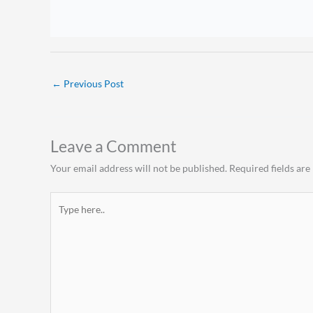
i
o
u
←
Previous Post
s
Leave a Comment
Your email address will not be published.
Required fields ar
Type
here..