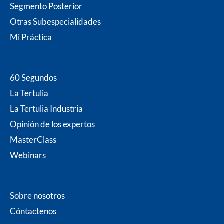
o
r
r
i
e
Segmento Posterior
k
a
n
m
Otras Subespecialidades
Mi P
ráctica
60 Segundos
La Tertulia
La Tertulia Industria
Opinión de los expertos
MasterClass
Webinars
Sobre nosotros
Cóntacten
os