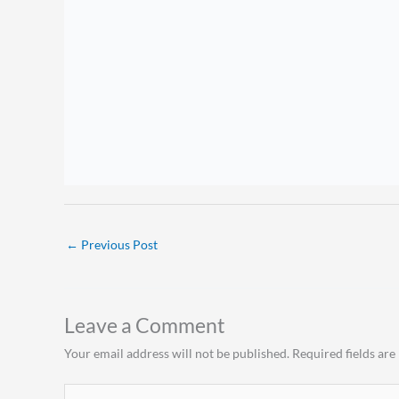
60 Seg. Científico
,
60 Segundos
,
CirugíaRefractiva
,
Segmento Anterior
←
Previous Post
Leave a Comment
Your email address will not be published.
Required fields ar
Type