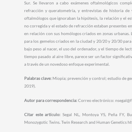
Sur. Se llevaron a cabo exámenes oftalmológicos comple
refracción y queratometría, y entrevistas de historia de
oftalmólogos que ignoraban la hipótesis, la relación y el e
no corregida y el estado de refracción estaban presentes e
en relación con sus homólogos criados en zonas urbanas. 
para los gemelos criados en la ciudad y 20/20 y 20/30 para
bajo peso al nacer, el uso del ordenador, y el tiempo de lec
tiempo pasado al aire libre, parece ser un factor significati
a través de un novedoso enfoque experimental.
Palabras clave:
Miopía; prevención y control; estudio de ge
2019).
Autor para correspondencia:
Correo electrónico:
nsegal@f
Citar este artículo:
Segal NL, Montoya YS, Peña FY, Bur
Monozygotic Twins. Twin Research and Human Genetics htt