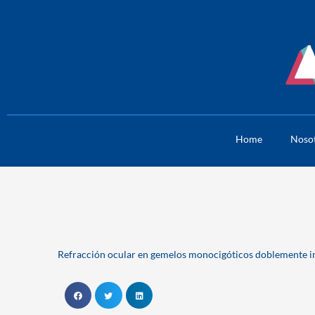
Skip
to
content
Home
Noso
Refracción ocular en gemelos monocigóticos doblemente 
S
S
S
h
h
h
a
a
a