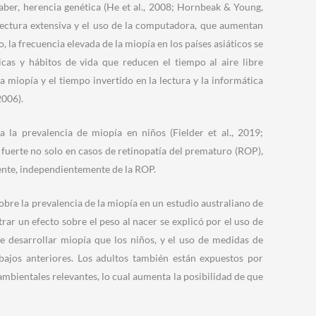
 saber, herencia genética (He et al., 2008; Hornbeak & Young,
lectura extensiva y el uso de la computadora, que aumentan
, la frecuencia elevada de la miopía en los países asiáticos se
cas y hábitos de vida que reducen el tiempo al aire libre
la miopía y el tiempo invertido en la lectura y la informática
2006).
la prevalencia de miopía en niños (Fielder et al., 2019;
s fuerte no solo en casos de retinopatía del prematuro (ROP),
nte, independientemente de la ROP.
sobre la prevalencia de la miopía en un estudio australiano de
trar un efecto sobre el peso al nacer se explicó por el uso de
e desarrollar miopía que los niños, y el uso de medidas de
abajos anteriores. Los adultos también están expuestos por
mbientales relevantes, lo cual aumenta la posibilidad de que