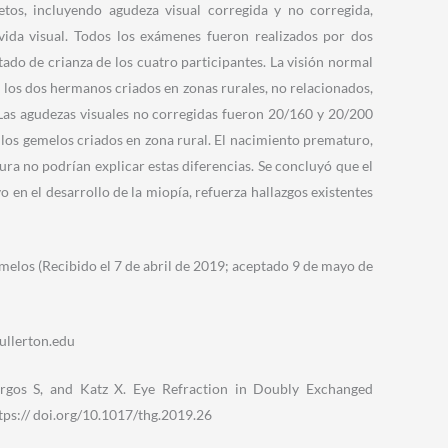
tos, incluyendo agudeza visual corregida y no corregida,
 vida visual. Todos los exámenes fueron realizados por dos
stado de crianza de los cuatro participantes. La visión normal
n los dos hermanos criados en zonas rurales, no relacionados,
Las agudezas visuales no corregidas fueron 20/160 y 20/200
 los gemelos criados en zona rural. El nacimiento prematuro,
tura no podrían explicar estas diferencias. Se concluyó que el
vo en el desarrollo de la miopía, refuerza hallazgos existentes
melos (Recibido el 7 de abril de 2019; aceptado 9 de mayo de
ullerton.edu
gos S, and Katz X. Eye Refraction in Doubly Exchanged
ps:// doi.org/10.1017/thg.2019.26