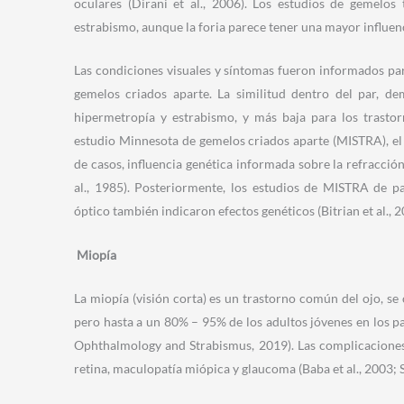
oculares (Dirani et al., 2006). Los estudios de gemelo
estrabismo, aunque la foria parece tener una mayor influen
Las condiciones visuales y síntomas fueron informados par
gemelos criados aparte. La similitud dentro del par, de
hipermetropía y estrabismo, y más baja para los trastor
estudio Minnesota de gemelos criados aparte (MISTRA), el
de casos, influencia genética informada sobre la refracció
al., 1985). Posteriormente, los estudios de MISTRA de p
óptico también indicaron efectos genéticos (Bitrian et al., 2
Miopía
La miopía (visión corta) es un trastorno común del ojo, se
pero hasta a un 80% – 95% de los adultos jóvenes en los paí
Ophthalmology and Strabismus, 2019). Las complicaciones
retina, maculopatía miópica y glaucoma (Baba et al., 2003; Si