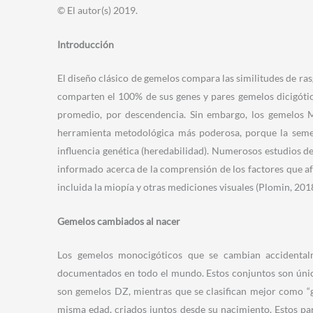
© El autor(s) 2019.
Introducción
El diseño clásico de gemelos compara las similitudes de r
comparten el 100% de sus genes y pares gemelos dicigóti
promedio, por descendencia. Sin embargo, los gemelos 
herramienta metodológica más poderosa, porque la seme
influencia genética (heredabilidad). Numerosos estudios d
informado acerca de la comprensión de los factores que a
incluida la miopía y otras mediciones visuales (Plomin, 2018
Gemelos cambiados al nacer
Los gemelos monocigóticos que se cambian accidentalm
documentados en todo el mundo. Estos conjuntos son únic
son gemelos DZ, mientras que se clasifican mejor como “g
misma edad, criados juntos desde su nacimiento. Estos par