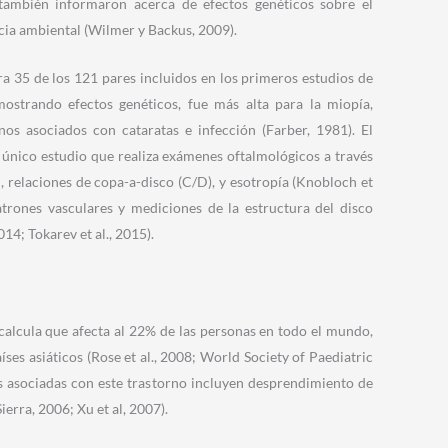
s también informaron acerca de efectos genéticos sobre el
cia ambiental (Wilmer y Backus, 2009).
a 35 de los 121 pares incluidos en los primeros estudios de
mostrando efectos genéticos, fue más alta para la miopía,
nos asociados con cataratas e infección (Farber, 1981). El
 único estudio que realiza exámenes oftalmológicos a través
n, relaciones de copa-a-disco (C/D), y esotropía (Knobloch et
atrones vasculares y mediciones de la estructura del disco
014; Tokarev et al., 2015).
 calcula que afecta al 22% de las personas en todo el mundo,
ses asiáticos (Rose et al., 2008; World Society of Paediatric
 asociadas con este trastorno incluyen desprendimiento de
erra, 2006; Xu et al, 2007).