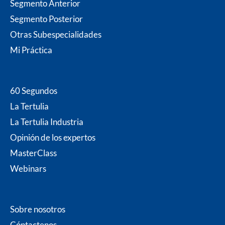
Segmento Anterior
o
g
e
d
b
o
r
r
i
e
Segmento Posterior
k
a
n
m
Otras Subespecialidades
Mi P
ráctica
60 Segundos
La Tertulia
La Tertulia Industria
Opinión de los expertos
MasterClass
Webinars
Sobre nosotros
Cóntacten
os