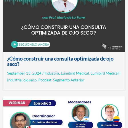
¿Cómo construir una consulta optimizada de ojo
seco?
September 13, 2024
/
Industria
,
Lumibird Medical
,
Lumibird Medical |
Industria
,
ojo seco
,
Podcast
,
Segmento Anterior