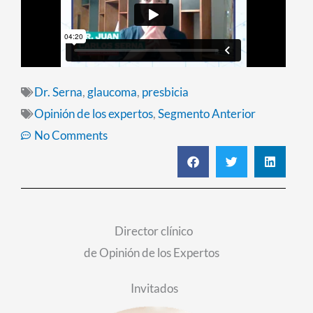
Dr. Serna
,
glaucoma
,
presbicia
Opinión de los expertos
,
Segmento Anterior
No Comments
S
S
S
h
h
h
a
a
a
r
r
r
e
e
e
o
o
o
n
n
n
Director clínico
f
t
l
de Opinión de los Expertos
a
w
i
c
i
n
e
t
k
Invitados
b
t
e
o
e
d