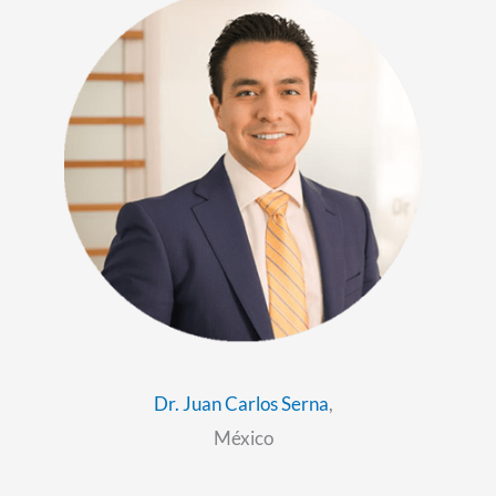
o
r
i
k
n
Dr. Juan Carlos Serna
,
M
é
xico