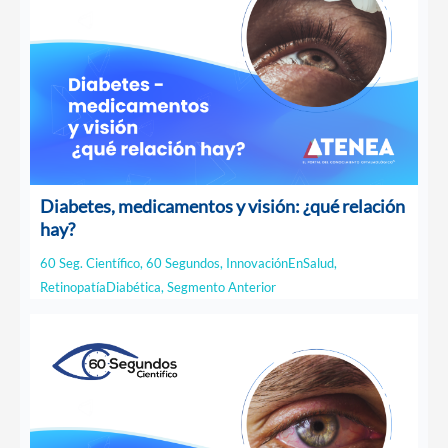
Diabetes, medicamentos y visión: ¿qué relación
hay?
60 Seg. Científico
,
60 Segundos
,
InnovaciónEnSalud
,
RetinopatíaDiabética
,
Segmento Anterior