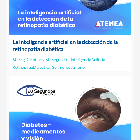
La inteligencia artificial en la detección de la
retinopatía diabética
60 Seg. Científico
,
60 Segundos
,
InteligenciaArtificial
,
RetinopatíaDiabética
,
Segmento Anterior