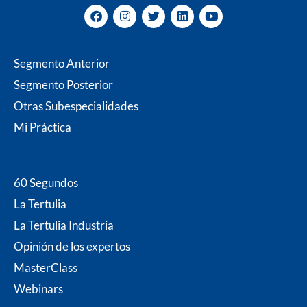
F
I
T
L
Y
a
n
w
i
o
c
s
i
n
u
e
t
t
k
t
b
a
t
e
u
Segmento Anterior
o
g
e
d
b
o
r
r
i
e
Segmento Posterior
k
a
n
m
Otras Subespecialidades
Mi P
ráctica
60 Segundos
La Tertulia
La Tertulia Industria
Opinión de los expertos
MasterClass
Webinars