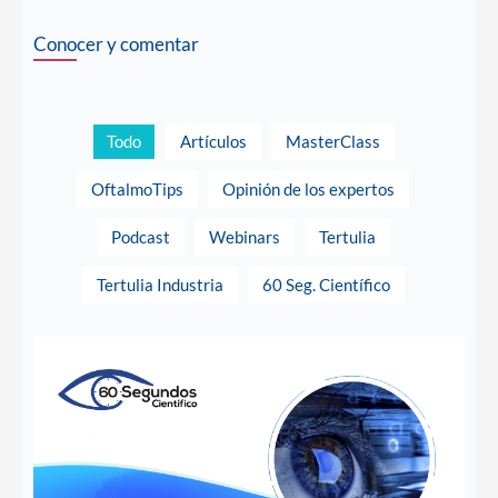
r
r
r
e
e
e
Conocer y comentar
o
o
o
n
n
n
f
t
l
a
w
i
c
i
n
Todo
Artículos
MasterClass
e
t
k
b
t
e
OftalmoTips
Opinión de los expertos
o
e
d
o
r
i
k
n
Podcast
Webinars
Tertulia
Tertulia Industria
60 Seg. Científico