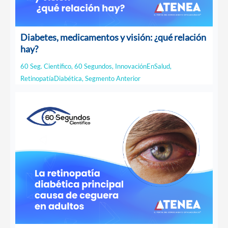
Diabetes, medicamentos y visión: ¿qué relación
hay?
60 Seg. Científico
,
60 Segundos
,
InnovaciónEnSalud
,
RetinopatíaDiabética
,
Segmento Anterior