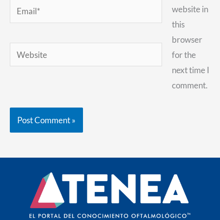
Email*
website in
this
browser
Website
for the
next time I
comment.