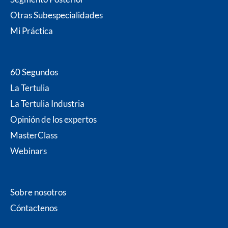
k
a
n
m
Otras Subespecialidades
Mi P
ráctica
60 Segundos
La Tertulia
La Tertulia Industria
Opinión de los expertos
MasterClass
Webinars
Sobre nosotros
Cóntacten
os