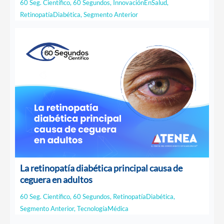
60 Seg. Científico
,
60 Segundos
,
InnovaciónEnSalud
,
RetinopatíaDiabética
,
Segmento Anterior
La retinopatía diabética principal causa de
ceguera en adultos
60 Seg. Científico
,
60 Segundos
,
RetinopatíaDiabética
,
Segmento Anterior
,
TecnologíaMédica