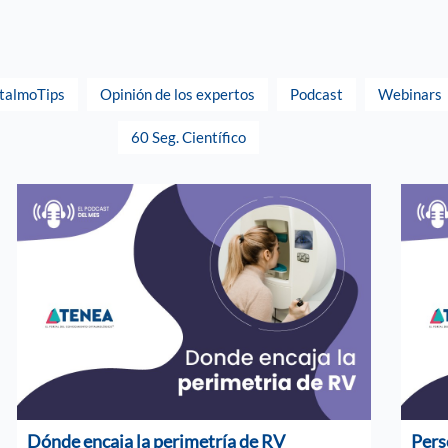
talmoTips
Opinión de los expertos
Podcast
Webinars
60 Seg. Científico
Dónde encaja la perimetría de RV
Pers