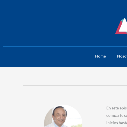
Skip
to
content
Home
Noso
En este epi
comparte sus
inicios hast