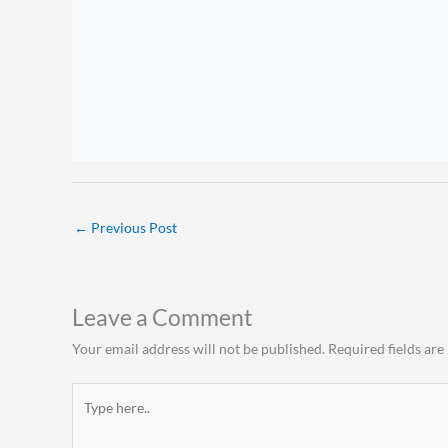
glaucoma
,
OftalmoTV
,
Segmento Anterior
,
Tertulia
←
Previous Post
Leave a Comment
Your email address will not be published.
Required fields ar
Type
here..